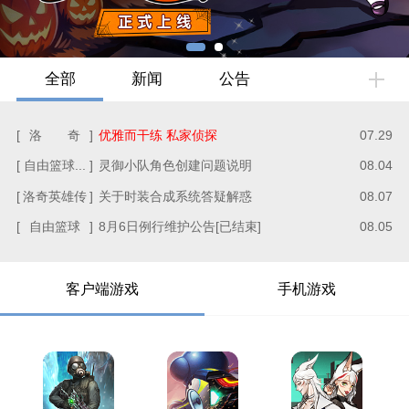
全部
新闻
公告
洛 奇
优雅而干练 私家侦探
07.29
自由篮球...
灵御小队角色创建问题说明
08.04
洛奇英雄传
关于时装合成系统答疑解惑
08.07
自由篮球
8月6日例行维护公告[已结束]
08.05
客户端游戏
手机游戏