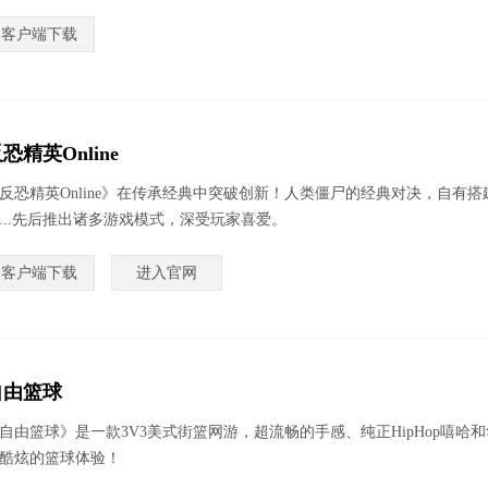
客户端下载
恐精英Online
反恐精英Online》在传承经典中突破创新！人类僵尸的经典对决，自有搭
...先后推出诸多游戏模式，深受玩家喜爱。
客户端下载
进入官网
自由篮球
自由篮球》是一款3V3美式街篮网游，超流畅的手感、纯正HipHop嘻
酷炫的篮球体验！