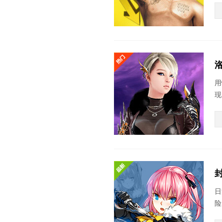
用
现
日
险