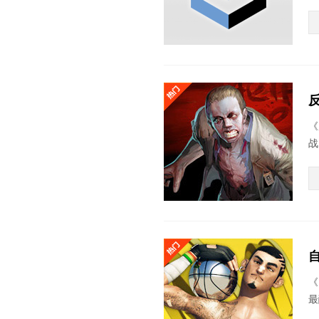
反
《
战
《
最