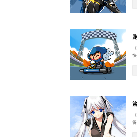
《
快
《
得