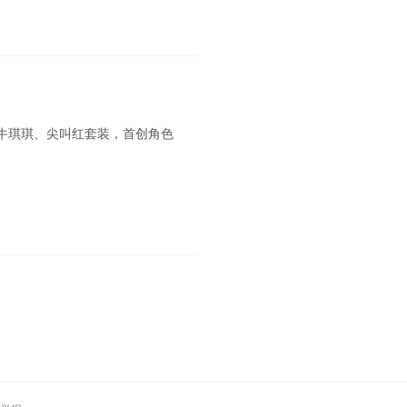
牛琪琪、尖叫红套装，首创角色